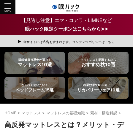
【見逃し注意】エマ・コアラ・LIMNEなど
>>
眠ハック限定クーポンはこちらから
当サイトには広告も含まれます。コンテンツポリシーはこちら
睡眠健康指導士が選ぶ！
マットレスを新調するなら
マットレス10選
おすすめ枕10選
なるべく使いたい！
相乗効果でQOL向上！
ベッドフレーム15選
リカバリーウェア10選
HOME
>
マットレス
>
マットレスの基礎知識
>
素材・構造解説
>
高反発マットレスとは？メリット・デ