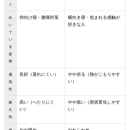
ト
仰向け寝・腰痛対策
横向き寝・包まれる感触が
向
好きな人
い
て
い
る
姿
勢
良好（蒸れにくい）
やや劣る（熱がこもりやす
通
い）
気
性
高い（へたりにく
やや低い（形状変化しやす
耐
い）
い）
久
性
やや硬め
やわらかめ