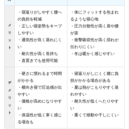
・寝返りがしやすく腰へ
・体にフィットする包まれ
の負担を軽減
るような寝心地
メ
・正しい寝姿勢をキープ
・圧力分散性が高く肩や腰
しやすい
が楽
リ
・通気性が良く蒸れにく
・衝撃吸収性が高く揺れが
ッ
い
伝わりにくい
ト
・耐久性が高く長持ち
・冬は暖かく感じやすい
・直置きでも使用可能
・硬さに慣れるまで時間
・寝返りがしにくく腰に負
がかかる
担がかかる場合がある
デ
・横向き寝で圧迫感が出
・夏は熱がこもりやすく蒸
メ
やすい
れやすい
リ
・価格が高めになりやす
・耐久性が低くへたりやす
ッ
い
い
ト
・保温性が低く寒く感じ
・重くて移動や干しにくい
る場合も