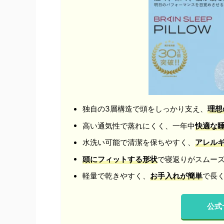
独自の3層構造で頭をしっかり支え、
理想
高い通気性で蒸れにくく、一年中
快適な
水洗い可能で清潔を保ちやすく、
アレル
頭にフィットする形状
で寝返りがスムー
軽量で乾きやすく、
お手入れが簡単
で長
公式