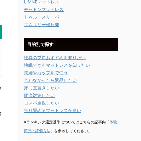
LIMNEマットレス
モットンマットレス
トゥルースリーパー
エムリリー優反発
目的別で探す
寝具のプロおすすめを知りたい
快眠できるマットレスを知りたい
夫婦やカップルで使う
合わなかったら返品したい
応
床に直置きしたい
腰痛対策したい
コスパ重視したい
折り畳めるマットレスが良い
合
※ランキング選定基準についてはこちらの記事内「
体験
商品の評価方法
」を参照してください。