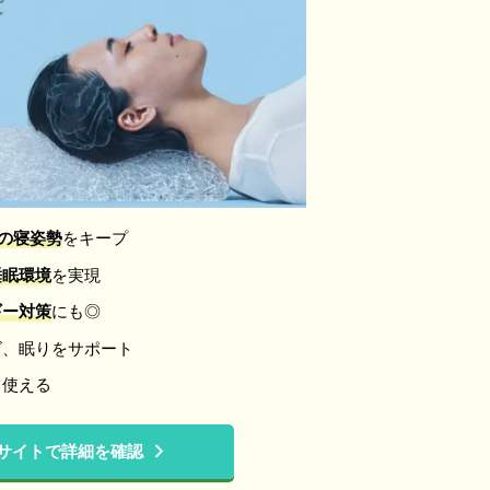
の寝姿勢
をキープ
睡眠環境
を実現
ギー対策
にも◎
ズ、眠りをサポート
く使える
サイトで詳細を確認