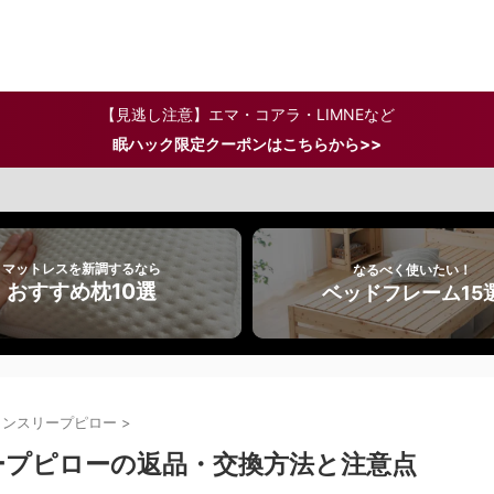
【見逃し注意】エマ・コアラ・LIMNEなど
>>
眠ハック限定クーポンはこちらから
マットレスを新調するなら
なるべく使いたい！
おすすめ枕10選
ベッドフレーム15
インスリープピロー
>
ープピローの返品・交換方法と注意点