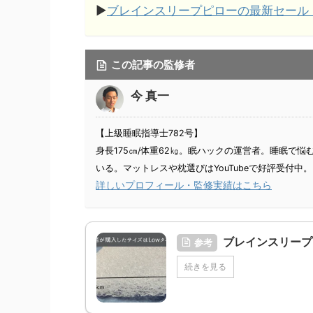
▶
ブレインスリープピローの最新セール
この記事の監修者
今 真一
【上級睡眠指導士782号】
身長175㎝/体重62㎏。眠ハックの運営者。睡眠で
いる。マットレスや枕選びはYouTubeで好評受付中。
詳しいプロフィール・監修実績はこちら
ブレインスリープ
参考
続きを見る