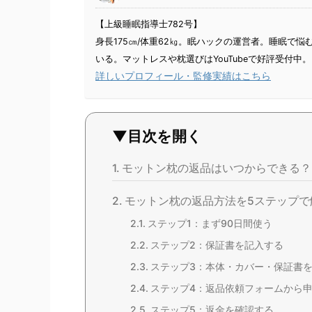
【上級睡眠指導士782号】
身長175㎝/体重62㎏。眠ハックの運営者。睡眠で
いる。マットレスや枕選びはYouTubeで好評受付中。
詳しいプロフィール・監修実績はこちら
▼目次を開く
モットン枕の返品はいつからできる？
モットン枕の返品方法を5ステップで
ステップ1：まず90日間使う
ステップ2：保証書を記入する
ステップ3：本体・カバー・保証書
ステップ4：返品依頼フォームから
ステップ5：返金を確認する