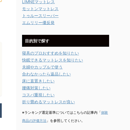
LIMNEマットレス
モットンマットレス
に
トゥルースリーパー
エムリリー優反発
目的別で探す
寝具のプロおすすめを知りたい
快眠できるマットレスを知りたい
夫婦やカップルで使う
合わなかったら返品したい
床に直置きしたい
腰痛対策したい
コスパ重視したい
折り畳めるマットレスが良い
※ランキング選定基準についてはこちらの記事内「
体験
商品の評価方法
」を参照してください。