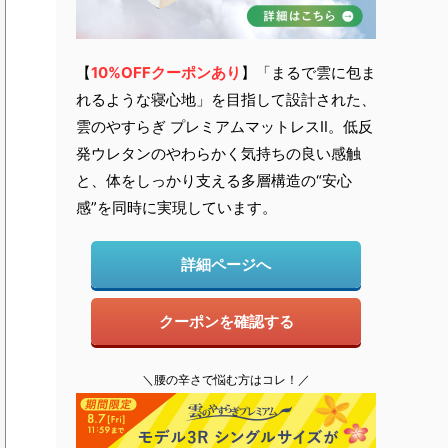
【
10
%OFFクーポンあり
】「まるで雲に包ま
れるような寝心地」を目指して設計された、
雲のやすらぎ プレミアムマットレスⅡ。低反
発ウレタンのやわらかく気持ちの良い感触
と、体をしっかり支える多層構造の“安心
感”を同時に実現しています。
詳細ページへ
クーポンを確認する
＼腰の辛さで悩む方はコレ！／