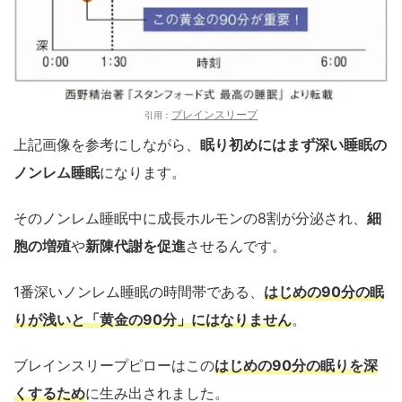
ブレインスリープ
引用：
上記画像を参考にしながら、
眠り初めにはまず深い睡眠の
ノンレム睡眠
になります。
そのノンレム睡眠中に成長ホルモンの8割が分泌され、
細
胞の増殖
や
新陳代謝を促進
させるんです。
1番深いノンレム睡眠の時間帯である、
はじめの90分の眠
りが浅いと「黄金の90分」にはなりません
。
ブレインスリープピローはこの
はじめの90分の眠りを深
くするため
に生み出されました。