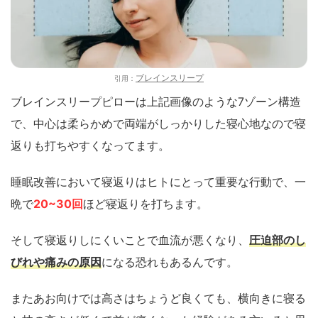
ブレインスリープ
引用：
ブレインスリープピローは上記画像のような7ゾーン構造
で、中心は柔らかめで両端がしっかりした寝心地なので寝
返りも打ちやすくなってます。
睡眠改善において寝返りはヒトにとって重要な行動で、
一
晩で
20~30回
ほど寝返りを打ちます。
そして寝返りしにくいことで血流が悪くなり、
圧迫部のし
びれや痛みの原因
になる恐れもあるんです。
またあお向けでは高さはちょうど良くても、横向きに寝る