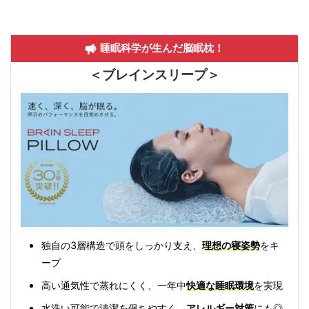
睡眠科学が生んだ脳眠枕！
＜ブレインスリープ＞
独自の3層構造で頭をしっかり支え、
理想の寝姿勢
をキ
ープ
高い通気性で蒸れにくく、一年中
快適な睡眠環境
を実現
水洗い可能で清潔を保ちやすく、
アレルギー対策
にも◎