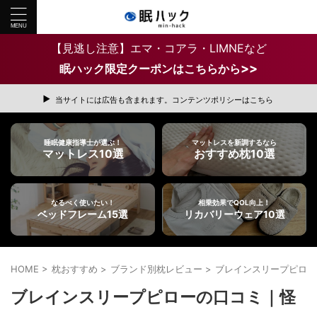
【見逃し注意】エマ・コアラ・LIMNEなど
>>
眠ハック限定クーポンはこちらから
当サイトには広告も含まれます。コンテンツポリシーはこちら
睡眠健康指導士が選ぶ！
マットレスを新調するなら
マットレス10選
おすすめ枕10選
なるべく使いたい！
相乗効果でQOL向上！
ベッドフレーム15選
リカバリーウェア10選
HOME
>
枕おすすめ
>
ブランド別枕レビュー
>
ブレインスリープピロー
ブレインスリープピローの口コミ｜怪