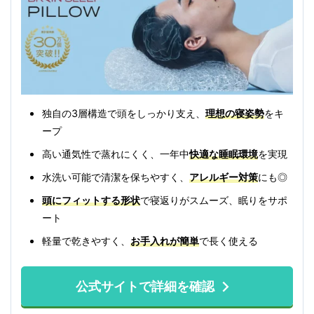
独自の3層構造で頭をしっかり支え、
理想の寝姿勢
をキ
ープ
高い通気性で蒸れにくく、一年中
快適な睡眠環境
を実現
水洗い可能で清潔を保ちやすく、
アレルギー対策
にも◎
頭にフィットする形状
で寝返りがスムーズ、眠りをサポ
ート
軽量で乾きやすく、
お手入れが簡単
で長く使える
公式サイトで詳細を確認