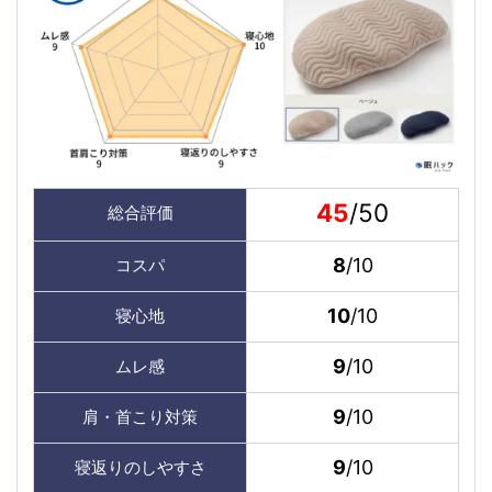
45
/50
総合評価
8
/10
コスパ
10
/10
寝心地
9
/10
ムレ感
9
/10
肩・首こり対策
9
/10
寝返りのしやすさ