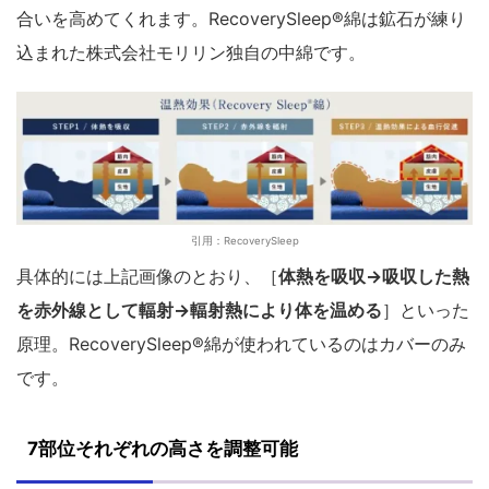
合いを高めてくれます。RecoverySleep®綿は鉱石が練り
込まれた株式会社モリリン独自の中綿です。
引用：RecoverySleep
具体的には上記画像のとおり、［
体熱を吸収→吸収した熱
を赤外線として輻射→輻射熱により体を温める
］といった
原理。RecoverySleep®綿が使われているのはカバーのみ
です。
7部位それぞれの高さを調整可能