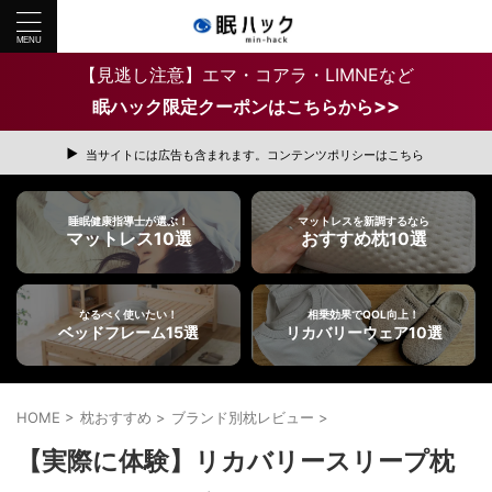
【見逃し注意】エマ・コアラ・LIMNEなど
>>
眠ハック限定クーポンはこちらから
当サイトには広告も含まれます。コンテンツポリシーはこちら
睡眠健康指導士が選ぶ！
マットレスを新調するなら
マットレス10選
おすすめ枕10選
なるべく使いたい！
相乗効果でQOL向上！
ベッドフレーム15選
リカバリーウェア10選
HOME
>
枕おすすめ
>
ブランド別枕レビュー
>
【実際に体験】リカバリースリープ枕