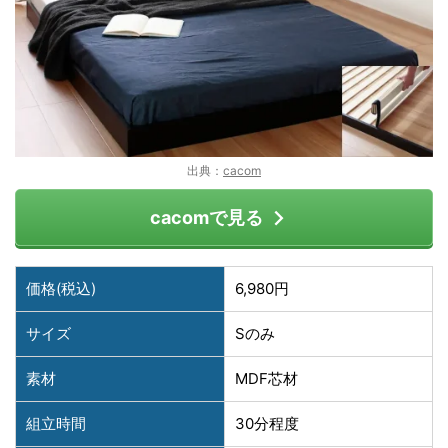
出典：
cacom
cacomで見る
価格(税込)
6,980円
サイズ
Sのみ
素材
MDF芯材
組立時間
30分程度