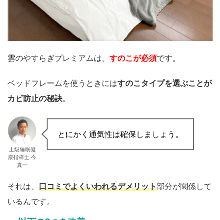
雲のやすらぎプレミアムは、
すのこが必須
です。
ベッドフレームを使うときには
すのこタイプを選ぶことが
カビ防止の秘訣
。
とにかく通気性は確保しましょう。
上級睡眠健
康指導士 今
真一
それは、
口コミでよくいわれるデメリット
部分が関係して
いるんです。