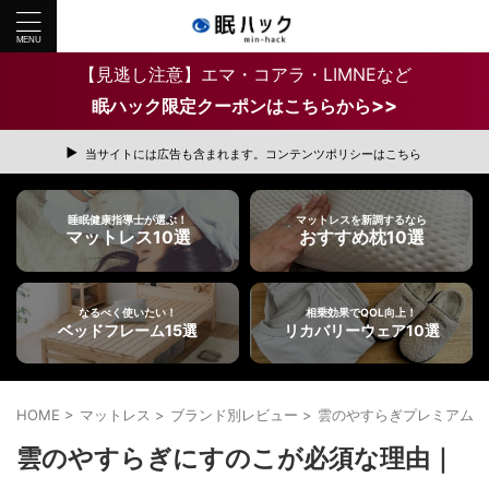
【見逃し注意】エマ・コアラ・LIMNEなど
>>
眠ハック限定クーポンはこちらから
当サイトには広告も含まれます。コンテンツポリシーはこちら
睡眠健康指導士が選ぶ！
マットレスを新調するなら
マットレス10選
おすすめ枕10選
なるべく使いたい！
相乗効果でQOL向上！
ベッドフレーム15選
リカバリーウェア10選
HOME
>
マットレス
>
ブランド別レビュー
>
雲のやすらぎプレミアム
>
雲のやすらぎにすのこが必須な理由｜