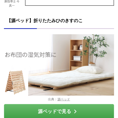
康指導士 今
真一
【源ベッド】折りたたみひのきすのこ
出典：
源ベッド
源ベッドで見る