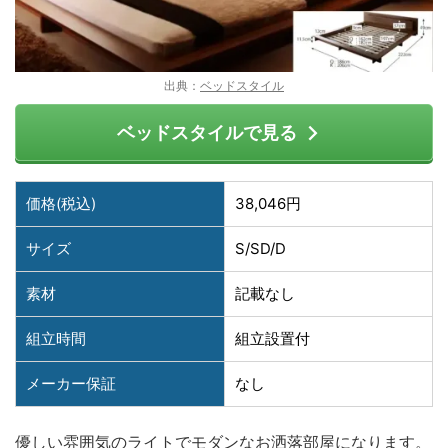
出典：
ベッドスタイル
ベッドスタイルで見る
価格(税込)
38,046円
サイズ
S/SD/D
素材
記載なし
組立時間
組立設置付
メーカー保証
なし
優しい雰囲気のライトでモダンなお洒落部屋になります。