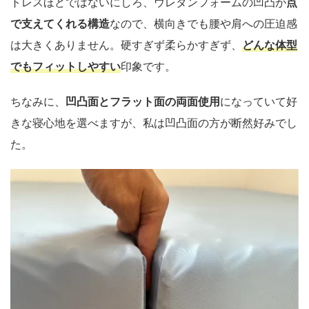
トレスほどではないにしろ、ウレタンフォームの凹凸が
点
で支えてくれる構造
なので、横向きでも腰や肩への圧迫感
は大きくありません。硬すぎず柔らかすぎず、
どんな体型
でもフィットしやすい
印象です。
ちなみに、
凹凸面とフラット面の両面使用
になっていて好
きな寝心地を選べますが、私は凹凸面の方が断然好みでし
た。