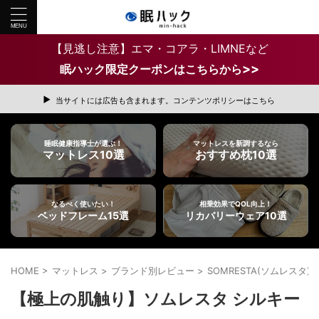
【見逃し注意】エマ・コアラ・LIMNEなど
>>
眠ハック限定クーポンはこちらから
当サイトには広告も含まれます。コンテンツポリシーはこちら
睡眠健康指導士が選ぶ！
マットレスを新調するなら
マットレス10選
おすすめ枕10選
なるべく使いたい！
相乗効果でQOL向上！
ベッドフレーム15選
リカバリーウェア10選
HOME
>
マットレス
>
ブランド別レビュー
>
SOMRESTA(ソムレスタ)
【極上の肌触り】ソムレスタ シルキー