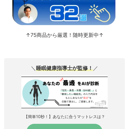
↑75商品から厳選！随時更新中↑
＼
睡眠健康指導士が監修！
／
【簡単10秒！】あなたに合うマットレスは？