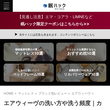
【見逃し注意】エマ・コアラ・LIMNEなど
>>
眠ハック限定クーポンはこちらから
当サイトには広告も含まれます。コンテンツポリシーはこちら
睡眠健康指導士が選ぶ！
マットレスを新調するなら
マットレス10選
おすすめ枕10選
なるべく使いたい！
相乗効果でQOL向上！
ベッドフレーム15選
リカバリーウェア10選
HOME
>
マットレス
>
ブランド別レビュー
>
エアウィーヴ
>
エアウィーヴの洗い方や洗う頻度｜カ