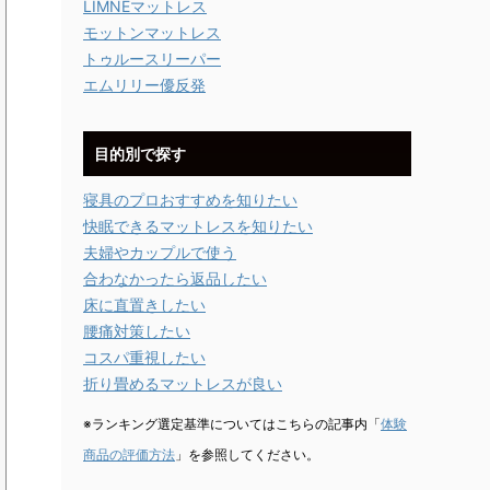
LIMNEマットレス
モットンマットレス
トゥルースリーパー
エムリリー優反発
目的別で探す
寝具のプロおすすめを知りたい
快眠できるマットレスを知りたい
夫婦やカップルで使う
合わなかったら返品したい
床に直置きしたい
腰痛対策したい
コスパ重視したい
折り畳めるマットレスが良い
※ランキング選定基準についてはこちらの記事内「
体験
商品の評価方法
」を参照してください。