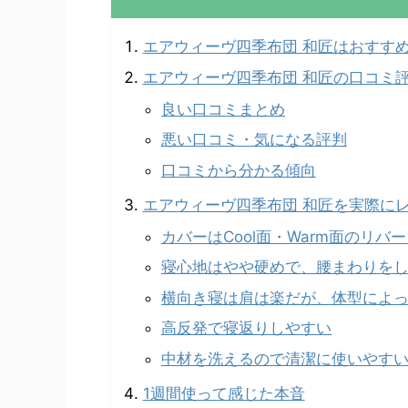
エアウィーヴ四季布団 和匠はおすす
エアウィーヴ四季布団 和匠の口コミ
良い口コミまとめ
悪い口コミ・気になる評判
口コミから分かる傾向
エアウィーヴ四季布団 和匠を実際に
カバーはCool面・Warm面のリバ
寝心地はやや硬めで、腰まわりを
横向き寝は肩は楽だが、体型によ
高反発で寝返りしやすい
中材を洗えるので清潔に使いやす
1週間使って感じた本音