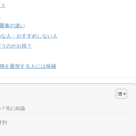
ット
ト
重奏の違い
めな人・おすすめしない人
買うのがお得？
感を重視する人には候補
め？先に結論
評判