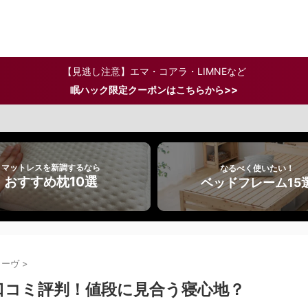
【見逃し注意】エマ・コアラ・LIMNEなど
>>
眠ハック限定クーポンはこちらから
マットレスを新調するなら
なるべく使いたい！
おすすめ枕10選
ベッドフレーム15
ィーヴ
>
口コミ評判！値段に見合う寝心地？