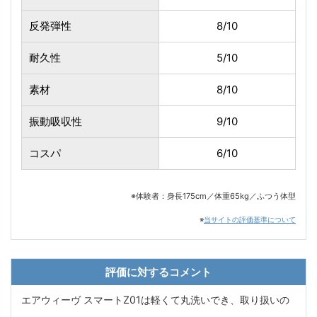
反発弾性
8/10
耐久性
5/10
素材
8/10
振動吸収性
9/10
コスパ
6/10
※体験者：身長175cm／体重65kg／ふつう体型
※
当サイトの評価基準について
評価に対するコメント
エアウィーヴ スマートZ01は軽くて丸洗いでき、取り扱いの