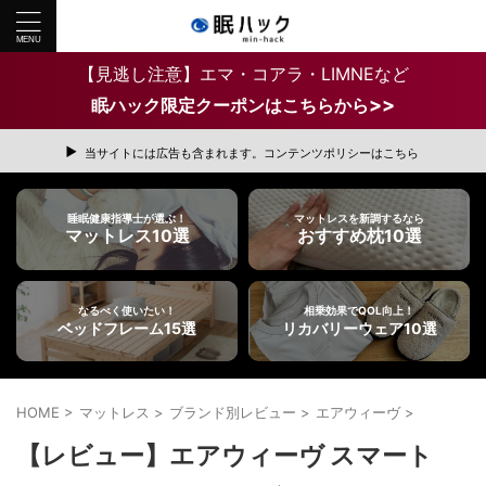
【見逃し注意】エマ・コアラ・LIMNEなど
>>
眠ハック限定クーポンはこちらから
当サイトには広告も含まれます。コンテンツポリシーはこちら
睡眠健康指導士が選ぶ！
マットレスを新調するなら
マットレス10選
おすすめ枕10選
なるべく使いたい！
相乗効果でQOL向上！
ベッドフレーム15選
リカバリーウェア10選
HOME
>
マットレス
>
ブランド別レビュー
>
エアウィーヴ
>
【レビュー】エアウィーヴ スマート