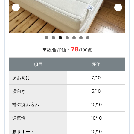
78
▼総合評価：
/100点
項目
評価
あお向け
7/10
横向き
5/10
端の沈み込み
10/10
通気性
10/10
腰サポート
10/10