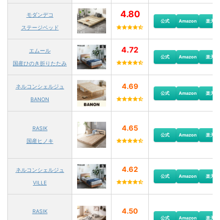
4.80
モダンデコ
公式
Amazon
楽天
ステージベッド
4.72
エムール
公式
Amazon
楽天
国産ひのき折りたたみ
4.69
ネルコンシェルジュ
公式
Amazon
楽天
BANON
4.65
RASIK
公式
Amazon
楽天
国産ヒノキ
4.62
ネルコンシェルジュ
公式
Amazon
楽天
VILLE
4.50
RASIK
公式
Amazon
楽天