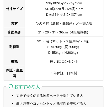
S:幅102×長212×高71cm
外寸サイズ
SD:幅122×長212×高71cm
D:幅141×長212×高71cm
素材
ひのき材（島根・高知産）／一部合板
床面高さ
21・26・31・36cm（4段階調整）
S:100kg（マットレス使用時120kg）
耐荷重
SD:120kg（同200kg）
D:150kg（同200kg）
機能
棚 / 2口コンセント
保証・生産
3年保証・日本製
国
おすすめな人
丈夫で長く使える国産ベッドを探している人
高さ調整やコンセントなど機能性を重視する人