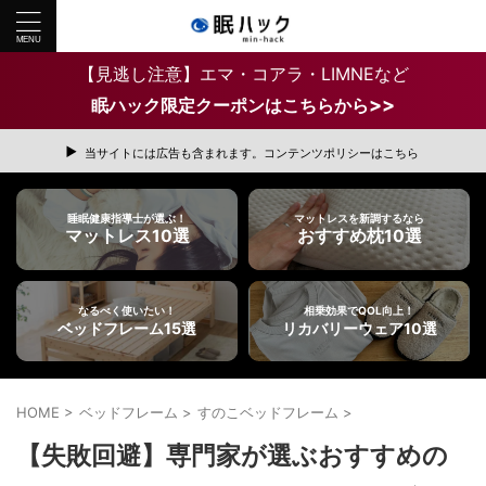
【見逃し注意】エマ・コアラ・LIMNEなど
>>
眠ハック限定クーポンはこちらから
当サイトには広告も含まれます。コンテンツポリシーはこちら
睡眠健康指導士が選ぶ！
マットレスを新調するなら
マットレス10選
おすすめ枕10選
なるべく使いたい！
相乗効果でQOL向上！
ベッドフレーム15選
リカバリーウェア10選
HOME
>
ベッドフレーム
>
すのこベッドフレーム
>
【失敗回避】専門家が選ぶおすすめの