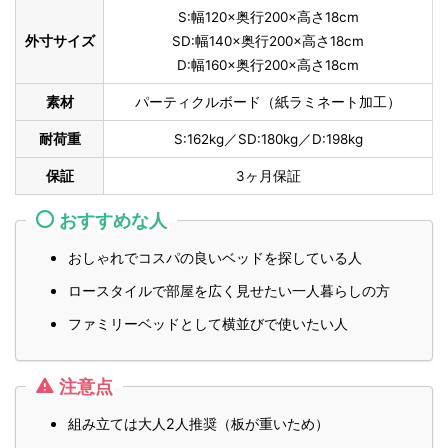
S:幅120×奥行200×高さ18cm
外寸サイズ
SD:幅140×奥行200×高さ18cm
D:幅160×奥行200×高さ18cm
素材
パーティクルボード（紙ラミネート加工）
耐荷重
S:162kg／SD:180kg／D:198kg
保証
3ヶ月保証
おすすめな人
おしゃれでコスパの良いベッドを探している人
ロースタイルで部屋を広く見せたい一人暮らしの方
ファミリーベッドとして横並びで使いたい人
注意点
組み立ては大人2人推奨（板が重いため）