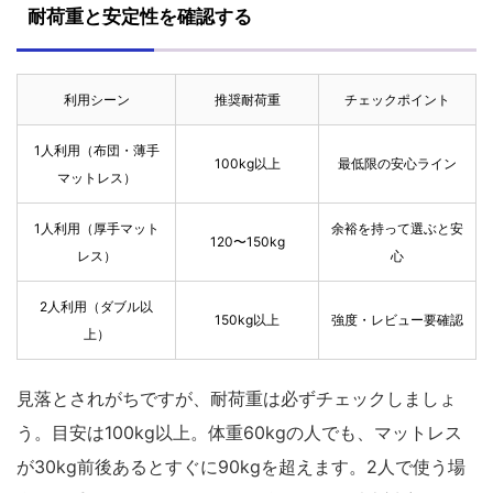
耐荷重と安定性を確認する
利用シーン
推奨耐荷重
チェックポイント
1人利用（布団・薄手
100kg以上
最低限の安心ライン
マットレス）
1人利用（厚手マット
余裕を持って選ぶと安
120〜150kg
レス）
心
2人利用（ダブル以
150kg以上
強度・レビュー要確認
上）
見落とされがちですが、耐荷重は必ずチェックしましょ
う。目安は100kg以上。体重60kgの人でも、マットレス
が30kg前後あるとすぐに90kgを超えます。2人で使う場