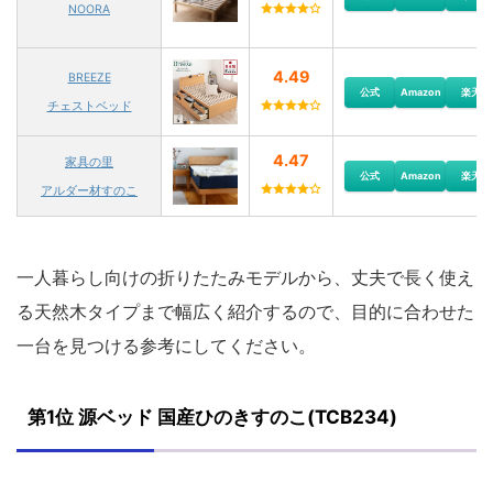
NOORA
4.49
BREEZE
公式
Amazon
楽天
チェストベッド
4.47
家具の里
公式
Amazon
楽天
アルダー材すのこ
一人暮らし向けの折りたたみモデルから、丈夫で長く使え
る天然木タイプまで幅広く紹介するので、目的に合わせた
一台を見つける参考にしてください。
第1位 源ベッド 国産ひのきすのこ(TCB234)