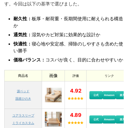
す。今回は以下の基準で選びました。
耐久性：
板厚・耐荷重・長期間使用に耐えられる構造
か
通気性：
湿気やカビ対策に効果的な設計か
快適性：
寝心地や安定感、掃除のしやすさも含めた使
い勝手
価格バランス：
コスパが良く、目的に合わせやすいか
画像
商品名
評価
リンク
4.92
源ベッド
公式
Amazon
楽天
国産ひのき
4.89
コアラスリープ
公式
Amazon
楽天
ミライカスタム