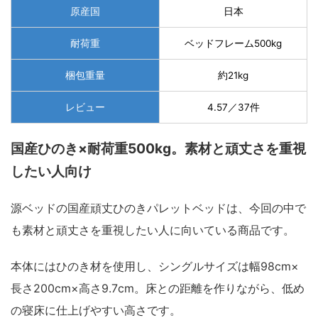
原産国
日本
耐荷重
ベッドフレーム500kg
梱包重量
約21kg
レビュー
4.57／37件
国産ひのき×耐荷重500kg。素材と頑丈さを重視
したい人向け
源ベッドの国産頑丈ひのきパレットベッドは、今回の中で
も素材と頑丈さを重視したい人に向いている商品です。
本体にはひのき材を使用し、シングルサイズは幅98cm×
長さ200cm×高さ9.7cm。床との距離を作りながら、低め
の寝床に仕上げやすい高さです。