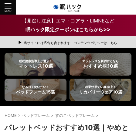
【見逃し注意】エマ・コアラ・LIMNEなど
>>
眠ハック限定クーポンはこちらから
当サイトには広告も含まれます。コンテンツポリシーはこちら
睡眠健康指導士が選ぶ！
マットレスを新調するなら
マットレス10選
おすすめ枕10選
なるべく使いたい！
相乗効果でQOL向上！
ベッドフレーム15選
リカバリーウェア10選
HOME
>
ベッドフレーム
>
すのこベッドフレーム
>
パレットベッドおすすめ10選｜やめと