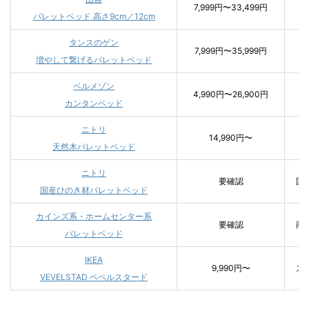
7,999円〜33,499円
パ
パレットベッド 高さ9cm／12cm
タンスのゲン
7,999円〜35,999円
パ
増やして繋げるパレットベッド
ベルメゾン
4,990円〜26,900円
カンタンベッド
ニトリ
14,990円〜
天然木パレットベッド
ニトリ
要確認
国
国産ひのき材パレットベッド
カインズ系・ホームセンター系
要確認
商
パレットベッド
IKEA
9,990円〜
ス
VEVELSTAD ベベルスタード