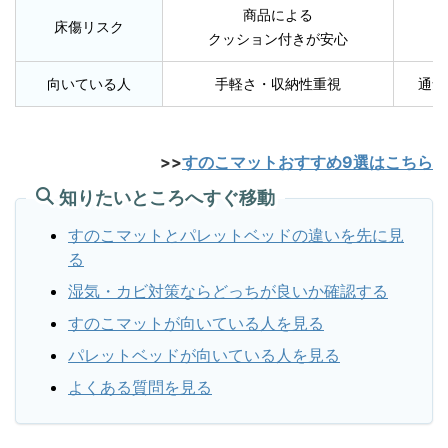
商品による
床傷リスク
クッション付きが安心
向いている人
手軽さ・収納性重視
通気
>>
すのこマットおすすめ9選はこちら
知りたいところへすぐ移動
すのこマットとパレットベッドの違いを先に見
る
湿気・カビ対策ならどっちが良いか確認する
すのこマットが向いている人を見る
パレットベッドが向いている人を見る
よくある質問を見る