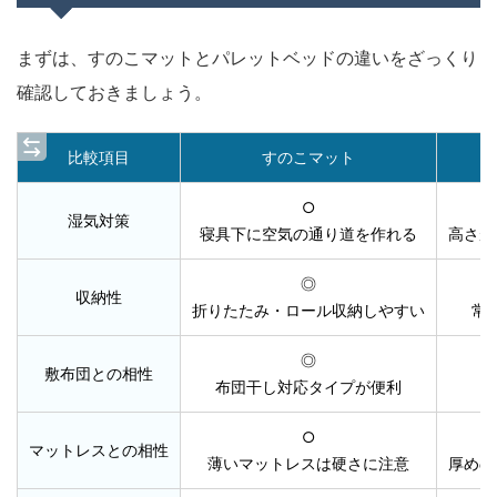
まずは、すのこマットとパレットベッドの違いをざっくり
確認しておきましょう。
比較項目
すのこマット
○
湿気対策
寝具下に空気の通り道を作れる
高さが
◎
収納性
折りたたみ・ロール収納しやすい
常
◎
敷布団との相性
布団干し対応タイプが便利
○
マットレスとの相性
薄いマットレスは硬さに注意
厚めの