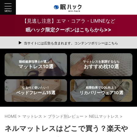
【見逃し注意】エマ・コアラ・LIMNEなど
>>
眠ハック限定クーポンはこちらから
当サイトには広告も含まれます。コンテンツポリシーはこちら
睡眠健康指導士が選ぶ！
マットレスを新調するなら
マットレス10選
おすすめ枕10選
なるべく使いたい！
相乗効果でQOL向上！
ベッドフレーム15選
リカバリーウェア10選
HOME
>
マットレス
>
ブランド別レビュー
>
NELLマットレス
>
ネルマットレスはどこで買う？楽天や