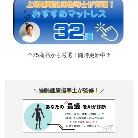
↑75商品から厳選！随時更新中↑
＼
睡眠健康指導士が監修！
／