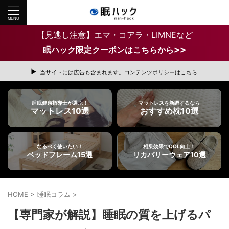
【見逃し注意】エマ・コアラ・LIMNEなど
>>
眠ハック限定クーポンはこちらから
当サイトには広告も含まれます。コンテンツポリシーはこちら
睡眠健康指導士が選ぶ！
マットレスを新調するなら
マットレス10選
おすすめ枕10選
なるべく使いたい！
相乗効果でQOL向上！
ベッドフレーム15選
リカバリーウェア10選
HOME
>
睡眠コラム
>
【専門家が解説】睡眠の質を上げるパ