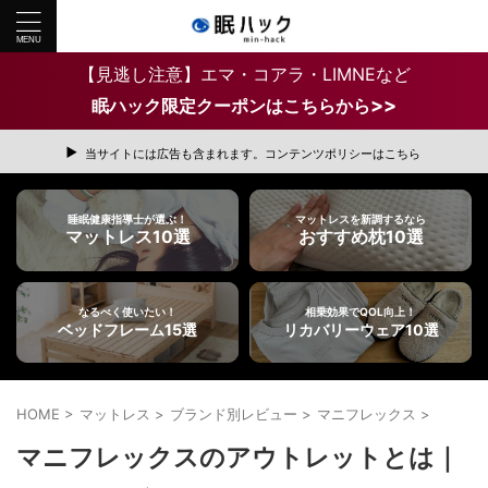
【見逃し注意】エマ・コアラ・LIMNEなど
>>
眠ハック限定クーポンはこちらから
当サイトには広告も含まれます。コンテンツポリシーはこちら
睡眠健康指導士が選ぶ！
マットレスを新調するなら
マットレス10選
おすすめ枕10選
なるべく使いたい！
相乗効果でQOL向上！
ベッドフレーム15選
リカバリーウェア10選
HOME
>
マットレス
>
ブランド別レビュー
>
マニフレックス
>
マニフレックスのアウトレットとは｜