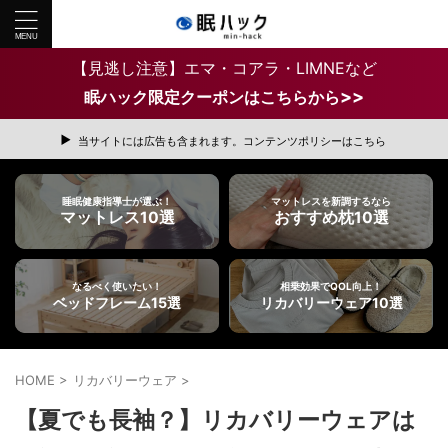
【見逃し注意】エマ・コアラ・LIMNEなど
>>
眠ハック限定クーポンはこちらから
当サイトには広告も含まれます。コンテンツポリシーはこちら
睡眠健康指導士が選ぶ！
マットレスを新調するなら
マットレス10選
おすすめ枕10選
なるべく使いたい！
相乗効果でQOL向上！
ベッドフレーム15選
リカバリーウェア10選
HOME
>
リカバリーウェア
>
【夏でも長袖？】リカバリーウェアは