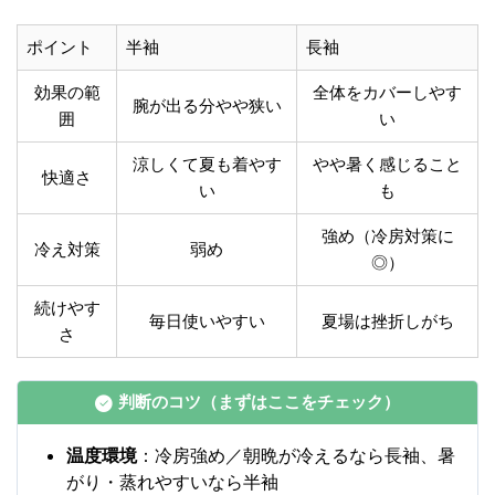
ポイント
半袖
長袖
効果の範
全体をカバーしやす
腕が出る分やや狭い
囲
い
涼しくて夏も着やす
やや暑く感じること
快適さ
い
も
強め（冷房対策に
冷え対策
弱め
◎）
続けやす
毎日使いやすい
夏場は挫折しがち
さ
判断のコツ（まずはここをチェック）
温度環境
：冷房強め／朝晩が冷えるなら長袖、暑
がり・蒸れやすいなら半袖