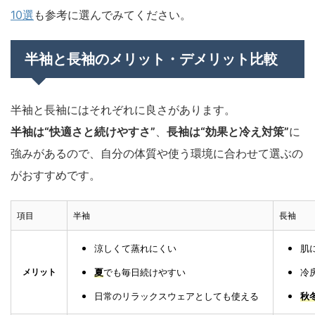
10選
も参考に選んでみてください。
半袖と長袖のメリット・デメリット比較
半袖と長袖にはそれぞれに良さがあります。
半袖は“快適さと続けやすさ”
、
長袖は“効果と冷え対策”
に
強みがあるので、自分の体質や使う環境に合わせて選ぶの
がおすすめです。
項目
半袖
長袖
涼しくて蒸れにくい
肌
メリット
夏
でも毎日続けやすい
冷
日常のリラックスウェアとしても使える
秋