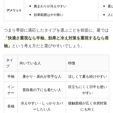
腕まわりが冷えやすい
夏
デメリット
効果範囲はやや狭い
人
つまり季節に適応したタイプを選ぶことを前提に、夏では
「快適さ重視なら半袖、効果と冷え対策を重視するなら長
袖」
という考え方だと選びやすいでしょう。
タイ
向いている人
特徴
プ
半袖
暑がり・蒸れが苦手な人
涼しくて夏も続けやすい
イン
目立ちにくく日中も使い
普段着の下にも着たい人
ナー
やすい
冷えやすい・しっかりカバ
接触面積が広く冷房対策
長袖
ーしたい人
にも向く