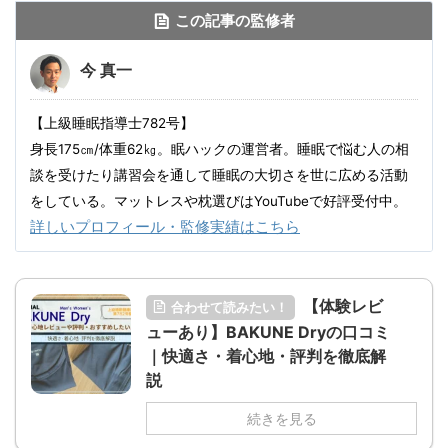
この記事の監修者
今 真一
【上級睡眠指導士782号】
身長175㎝/体重62㎏。眠ハックの運営者。睡眠で悩む人の相
談を受けたり講習会を通して睡眠の大切さを世に広める活動
をしている。マットレスや枕選びはYouTubeで好評受付中。
詳しいプロフィール・監修実績はこちら
【体験レビ
合わせて読みたい！
ューあり】BAKUNE Dryの口コミ
｜快適さ・着心地・評判を徹底解
説
続きを見る