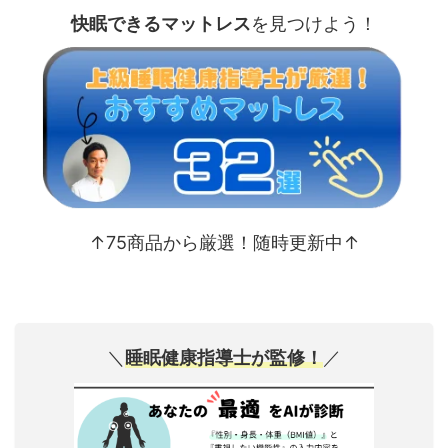
快眠できるマットレス
を見つけよう！
↑75商品から厳選！随時更新中↑
＼
睡眠健康指導士が監修！
／