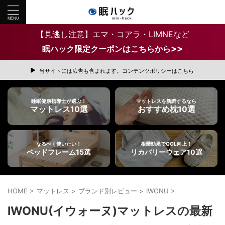
【見逃し注意】エマ・コアラ・LIMNEなど
>>
眠ハック限定クーポンはこちらから
当サイトには広告も含まれます。コンテンツポリシーはこちら
睡眠健康指導士が選ぶ！
マットレスを新調するなら
マットレス10選
おすすめ枕10選
なるべく使いたい！
相乗効果でQOL向上！
ベッドフレーム15選
リカバリーウェア10選
HOME
>
マットレス
>
ブランド別レビュー
>
IWONU
>
IWONU(イウォーヌ)マットレスの最新