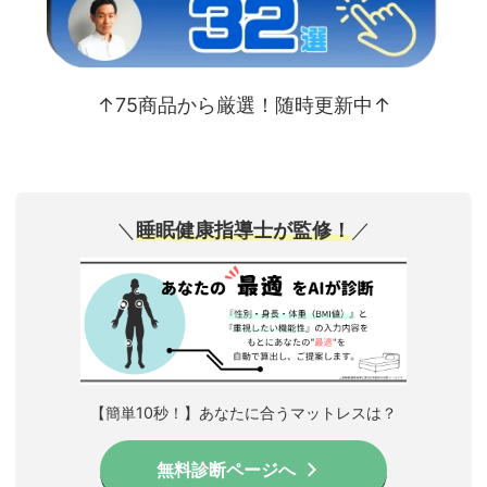
↑75商品から厳選！随時更新中↑
＼
睡眠健康指導士が監修！
／
【簡単10秒！】あなたに合うマットレスは？
無料診断ページへ