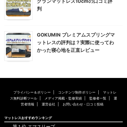
グランマットレス10cmの口コミ評
判
GOKUMIN プレミアムスプリングマ
ットレスの評判は？実際に使ってわ
かった寝心地を正直レビュー
プライバシー＆ポリシー
コンテンツ制作ポリシー
マットレ
ス無料診断ツール
メディア掲載・監修実績
監修者一覧
運
営者情報
運営会社
お問い合わせ・口コミ投稿
マットレスおすすめランキング
第１位 エマスリープ