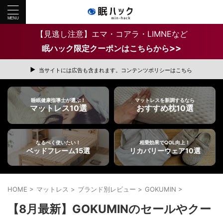
【見逃し注意】エマ・コアラ・LIMNEなど
>>
眠ハック限定クーポンはこちらから
当サイトには広告も含まれます。コンテンツポリシーはこちら
睡眠健康指導士が選ぶ！
マットレスを新調するなら
マットレス10選
おすすめ枕10選
なるべく使いたい！
相乗効果でQOL向上！
ベッドフレーム15選
リカバリーウェア10選
HOME
>
マットレス
>
ブランド別レビュー
>
GOKUMIN
>
【8月最新】GOKUMINのセールやクー