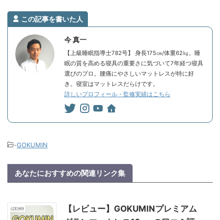
この記事を書いた人
今 真一
【上級睡眠指導士782号】 身長175㎝/体重62㎏。睡
眠の質を高める寝具の重要さに気づいて7年経つ寝具
選びのプロ。腰痛にやさしいマットレスが特に好
き。寝室はマットレスだらけです。
詳しいプロフィール・監修実績はこちら
-
GOKUMIN
あなたにおすすめの関連リンク集
【レビュー】GOKUMINプレミアム