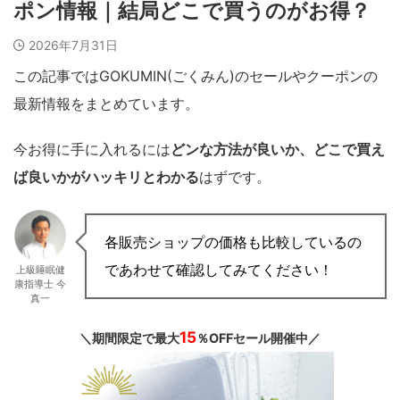
ポン情報｜結局どこで買うのがお得？
2026年7月31日
この記事ではGOKUMIN(ごくみん)のセールやクーポンの
最新情報をまとめています。
今お得に手に入れるには
どンな方法が良いか、どこで買え
ば良いかがハッキリとわかる
はずです。
各販売ショップの価格も比較しているの
であわせて確認してみてください！
上級睡眠健
康指導士 今
真一
15
＼期間限定で最大
％OFFセール開催中／