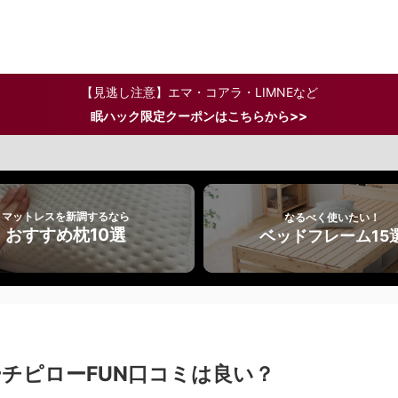
【見逃し注意】エマ・コアラ・LIMNEなど
>>
眠ハック限定クーポンはこちらから
マットレスを新調するなら
なるべく使いたい！
おすすめ枕10選
ベッドフレーム15
チピローFUN口コミは良い？