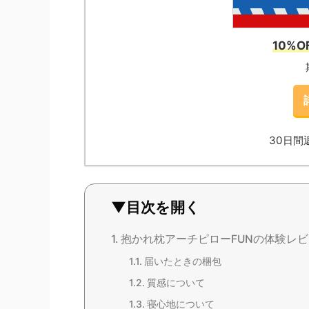
10%
30日間
▼目次を開く
抱かれ枕アーチピローFUNの体験レ
届いたときの梱包
質感について
寝心地について