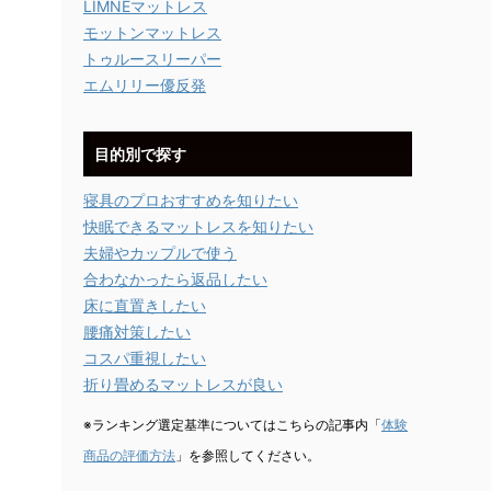
LIMNEマットレス
モットンマットレス
トゥルースリーパー
エムリリー優反発
目的別で探す
寝具のプロおすすめを知りたい
快眠できるマットレスを知りたい
夫婦やカップルで使う
合わなかったら返品したい
床に直置きしたい
腰痛対策したい
コスパ重視したい
折り畳めるマットレスが良い
※ランキング選定基準についてはこちらの記事内「
体験
商品の評価方法
」を参照してください。